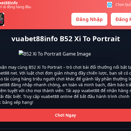
bet88info
🌐
Chọn Quố
trí di động hàng đầu
Đăng Nhập
Đăng 
vuabet88info B52 Xi To Portrait
vận may cùng B52 Xi To Portrait – trò chơi bài đổi thưởng nổi bật t
et88 net. Với luật chơi đơn giản nhưng đầy chiến lược, bạn sẽ có 
so tài cùng hàng triệu người chơi khác để giành lấy phần thưởng l
et88 đăng nhập nhanh chóng, an toàn và minh bạch, đảm bảo trả
ệm tuyệt vời cho mọi thành viên. Tải app vuabet88 để nhận hàng
ãi đặc biệt. Truy cập vuabet88 online để bắt đầu hành trình chinh
c bảng xếp hạng!
Chơi Ngay