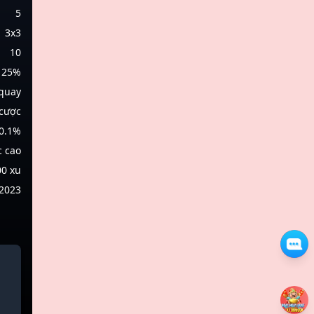
5
3x3
10
25%
 quay
 cược
0.1%
c cao
00 xu
2023