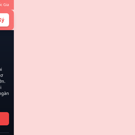
c Gia
Ký
ại
cơ
ớn.
i
 ngàn